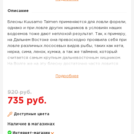
цв.
BL/FR/FYe-
Описание
B,
Блесны Kuusamo Taimen применяются для ловли форели,
UV
однако и при ловле других хищников в условиях наших
водоемов тоже дают неплохой результат. Так, к примеру,
на Дальнем Востоке она превосходно проявила себя при
ловле различных лососевых видов рыбы, таких как кета,
нерка, сима, ленок, кумжа, а так же тайменя, который
считается самым крупным дальневосточным хищником.
На Волге же на эту блесну достаточно часто ловится
жерех. Наиболее важной отличительной особенностью
блесен Kuusamo Taimen является наличие внутреннего
Подробнее
лепестка, который в процессе проводки создает
дополнительный раздражающий рыбу эффект.
920 руб.
Блесна колеблющаяся KUUSAMO Taimen 75/25 код цв.
735 руб.
BL/FR/FYe-B, UV – данный товар доступен для заказа в
интернет-магазине BigGame по цене 735 руб. с
Доступные цвета
доставкой в Ростове-на-Дону и по всей России. Для
того, чтобы купить данный товар, положите его в
Наличие в магазинах
корзину или позвоните по телефону +7 (863) 310-92-91
Интернет-магазин