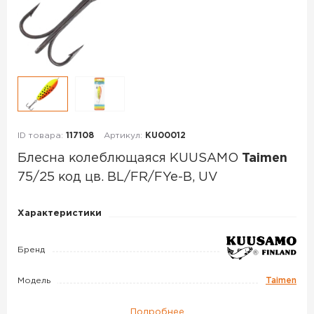
ID товара:
117108
Артикул:
KU00012
Блесна колеблющаяся KUUSAMO
Taimen
75/25 код цв. BL/FR/FYe-B, UV
Блесна
Характеристики
колеблющаяся
KUUSAMO
Бренд
Taimen
75/25
Модель
Taimen
код
Подробнее