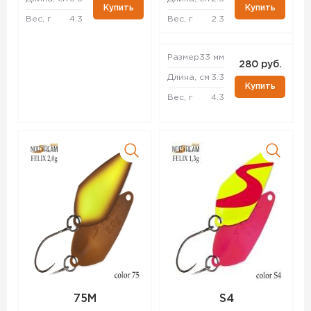
Купить
Купить
Вес, г
4.3
Вес, г
2.3
Размер
33 мм
280 руб.
Длина, см
3.3
Купить
Вес, г
4.3
75M
S4