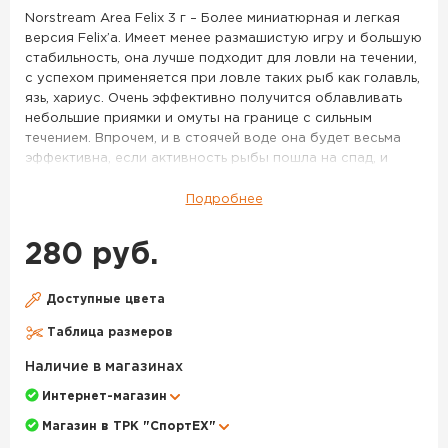
36
Norstream Area Felix 3 г – Более миниатюрная и легкая
версия Felix’a. Имеет менее размашистую игру и большую
стабильность, она лучше подходит для ловли на течении,
с успехом применяется при ловле таких рыб как голавль,
язь, хариус. Очень эффективно получится облавливать
небольшие приямки и омуты на границе с сильным
течением. Впрочем, и в стоячей воде она будет весьма
эффективна, если активность рыбы пошла на спад, и
крупные активные приманки уже работают хуже.
Подробнее
Миниатюрные латунные колебалки Felix входят в раздел
Area, то есть были разработаны экспертами Norstream
280 руб.
для форелевой рыбалки. Блесны получили вытянутую
пластину, напоминающую грань кристалла, и выверенный
изгиб. Это обеспечивает дразнящую игру при неспешной
Доступные цвета
и быстрой анимации, при наличии течения и в спокойных
Таблица размеров
акваториях. Приманки подходят для проводок у самой
поверхности и в толще воды. Модель весом 4,3 гр
Наличие в магазинах
дальнобойная, позволит подобраться к осторожной
Интернет-магазин
рыбе. Более легкие колебалки Norstream Area Felix
подойдут для облавливания ближних дистанций.
Магазин в ТРК "СпортЕХ"
Модельный ряд включает как яркие "форелевые"