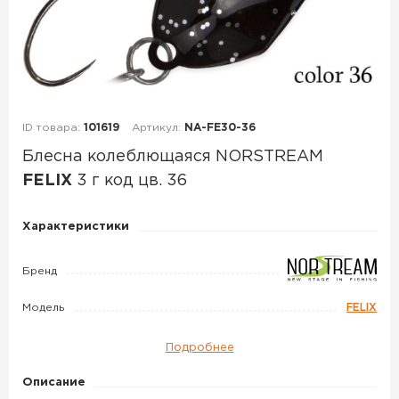
ID товара:
101619
Артикул:
NA-FE30-36
Блесна колеблющаяся NORSTREAM
FELIX
3 г код цв. 36
Блесна
Характеристики
колеблющаяся
NORSTREAM
Бренд
FELIX
Модель
FELIX
3
г
Подробнее
код
цв.
Описание