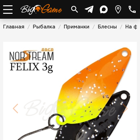
Главная
Рыбалка
Приманки
Блесны
На ф
/
/
/
/