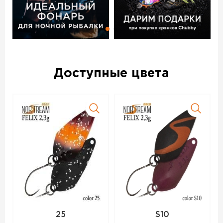
На всех блеснах Norstream Area Felix стоят качественные
крючки без бородок из проволоки средней толщины.
Яркие расцветки приманок подойдут для активной рыбы,
более спокойные будут интересны любителям ловли
белого хищника. При создании блесен были учтены
пожелания многих ведущих спортсменов по ловле
форели и голавля.
Доступные цвета
Блесна колеблющаяся NORSTREAM FELIX 3 г код цв. 36 –
данный товар доступен для заказа в интернет-магазине
BigGame по цене 280 руб. с доставкой в Казани и по
всей России. Для того, чтобы купить данный товар,
положите его в корзину или позвоните по телефону +7
(843) 211-82-92
25
S10