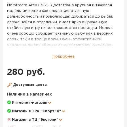
74
Norstream Area Felix – Достаточно крупная и тяжелая
модель, имеющая как следствие отличную
дальнобойность и позволяющая добираться до рыбы,
держащейся в отдалении. Имеет ярко выраженную
стабильную игру на всех скоростях проводки. Модель
очень хорошо собирает активную рыбу как в верхних
слоях, так и в толще воды. Очень эффективными
оказались легкие сбросы и подтвичивание. Norstream
Area Felix 2.3 г – Более миниатюрная и легкая версия
Felix’a. Данный размер имеет два варианта исполнения
Подробнее
по весу – 2,3 г и 2,0 г. Более тяжелая версия имеет менее
размашистую игру и большую стабильность, она лучше
280 руб.
подходит для ловли на течении, с успехом применяется
при ловле таких рыб как голавль, язь, хариус. Очень
эффективно получится облавливать небольшие приямки
Доступные цвета
и омуты на границе с сильным течением. Впрочем, и в
Наличие в магазинах
стоячей воде она будет весьма эффективна, если
активность рыбы пошла на спад, и крупные активные
Интернет-магазин
приманки уже работают хуже. Norstream Area Felix 2.0 г –
Магазин в ТРК "СпортЕХ"
Самая легкая версия этой модели, имеет тот же размер,
что и Felix 2,3 г, но за счет меньшего веса обладает куда
Магазин в ТЦ "Экстрим"
более легкой, «порхающей» игрой и стабильно работает