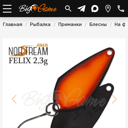
Главная
Рыбалка
Приманки
Блесны
На ф
/
/
/
/