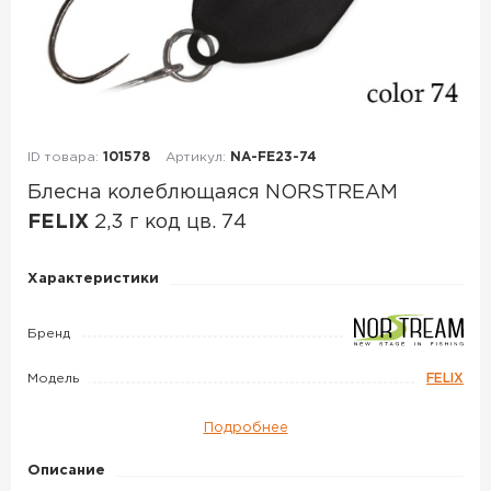
ID товара:
101578
Артикул:
NA-FE23-74
Блесна колеблющаяся NORSTREAM
FELIX
2,3 г код цв. 74
Блесна
Характеристики
колеблющаяся
NORSTREAM
Бренд
FELIX
Модель
FELIX
2,3
г
Подробнее
код
цв.
Описание