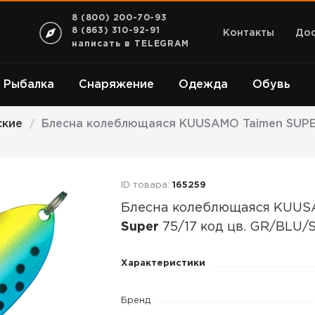
8 (800) 200-70-93
8 (863) 310-92-91
Контакты
Дос
написать в TELEGRAM
Рыбалка
Снаряжение
Одежда
Обувь
ские
Блесна колеблющаяся KUUSAMO Taimen SUPER
/
ID товара:
165259
Блесна колеблющаяся KUU
Super
75/17 код цв. GR/BLU/
Блесна
Характеристики
колеблющаяся
KUUSAMO
Бренд
Taimen