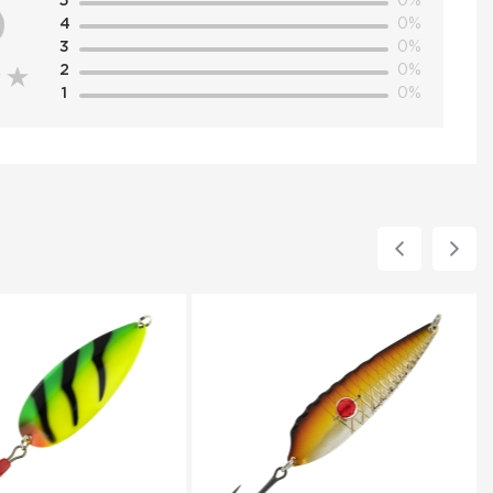
5
0%
0
4
0%
3
0%
2
0%
1
0%