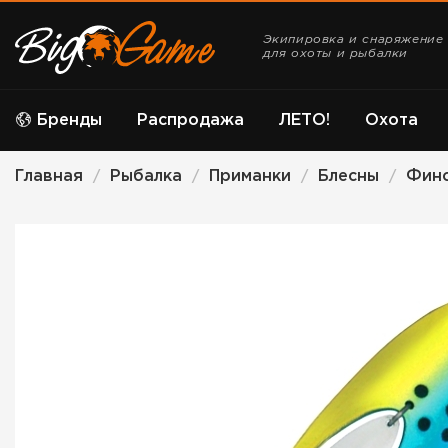
Экипировка и снаряжение
для охоты и рыбалки
Бренды
Распродажа
ЛЕТО!
Охота
Главная
Рыбалка
Приманки
Блесны
Фин
/
/
/
/