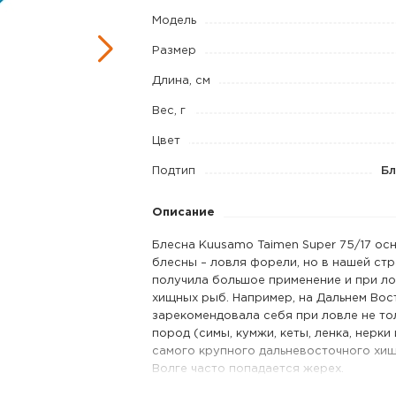
SUPER
Модель
75/17
Размер
код
Длина, см
цв.
GR/BLU/S
Вес, г
Цвет
Подтип
Бл
Описание
Блесна Kuusamo Taimen Super 75/17 ос
блесны – ловля форели, но в нашей ст
получила большое применение и при ло
хищных рыб. Например, на Дальнем Вос
зарекомендовала себя при ловле не то
пород (симы, кумжи, кеты, ленка, нерки 
самого крупного дальневосточного хищ
Волге часто попадается жерех.
Отличительной особенностью является