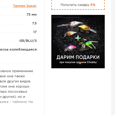
Получить скидку
5%
Taimen Super
75 мм
7.5
17
GR/BLU/S
есна колеблющаяся
новное применение
ране она также
вле других видов
токе она хорошо
лько лососевых
и других), но и
ника – тайменя. На
 наличие