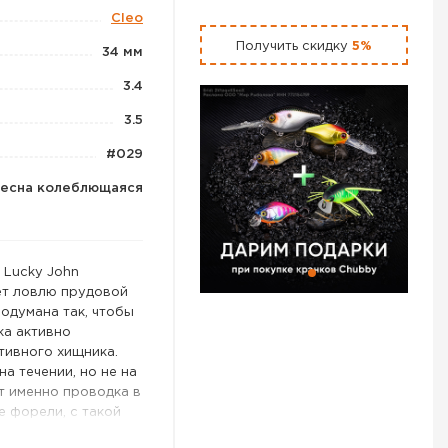
Cleo
Получить скидку
5%
34 мм
3.4
3.5
#029
есна колеблющаяся
 Lucky John
ает ловлю прудовой
одумана так, чтобы
ка активно
тивного хищника.
а течении, но не на
т именно проводка в
е форели, с такой
 и окуней, а также