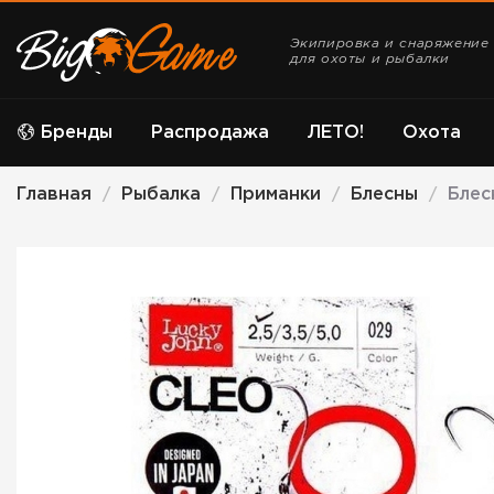
Экипировка и снаряжение
для охоты и рыбалки
Бренды
Распродажа
ЛЕТО!
Охота
Главная
Рыбалка
Приманки
Блесны
Блес
/
/
/
/