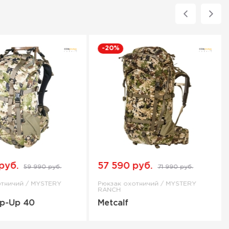
-20%
руб.
57 590 руб.
59 990 руб.
71 990 руб.
отничий / MYSTERY
Рюкзак охотничий / MYSTERY
RANCH
op-Up 40
Metcalf