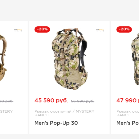
-20%
-20%
45 590 руб.
47 990 
90 руб.
56 990 руб.
YSTERY
Рюкзак охотничий / MYSTERY
Рюкзак ох
RANCH
RANCH
Men's Pop-Up 30
Men's P