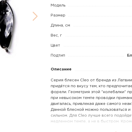
Модель
Размер
Длина, см
Вес, г
Цвет
Подтип
Бл
Описание
Серия блесен Cleo от бренда из Латвии
придётся по вкусу тем, кто предпочит
форели. Геометрия этой "колебалки" пр
при невысоком темпе проводки приман
двигалась, привлекая даже самого неак
Данной блесной можно пользоваться и н
сильном. Для Cleo лучше всего подойде
медленном темпе, а не в быстром. Кром
блесной можно ловить и некрупных щук,