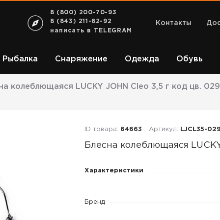
8 (800) 200-70-93
8 (843) 211-82-92
Контакты
Дос
написать в TELEGRAM
Рыбалка
Снаряжение
Одежда
Обувь
на колеблющаяся LUCKY JOHN Cleo 3,5 г код цв. 029
ID товара:
64663
Артикул:
LJCL35-02
Блесна колеблющаяся LUCK
Блесна
Характеристики
колеблющаяся
LUCKY
Бренд
JOHN
Cleo