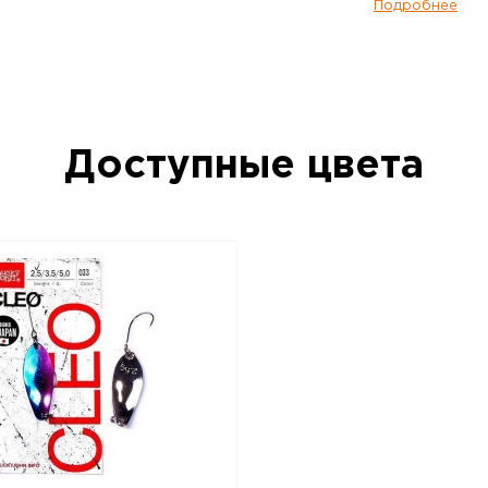
голавлей. Оснащается Cleo безбороды
Подробнее
поэтому такая блесна наилучшим обра
рыболовам, которые предпочитают отп
В ассортименте есть двухцветные, одно
"колебалки" с блестками. Благодаря э
выбрать блесну, подходящую под те ус
диктует ловля на определенном водоем
Доступные цвета
Блесна колеблющаяся LUCKY JOHN Cleo
доступен для заказа в интернет-магази
110 руб. с доставкой в Казани и по всей
чтобы купить данный товар, положите е
позвоните по телефону +7 (843) 211-82