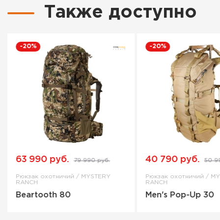
Также доступно
-20%
-20%
63 990 руб.
40 790 руб.
79 990 руб.
50 9
Рюкзак охотничий / MYSTERY
Рюкзак охотничий / M
RANCH
RANCH
Beartooth 80
Men's Pop-Up 30